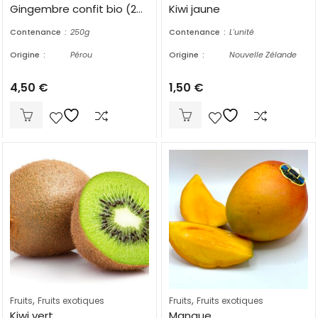
Gingembre confit bio (250g)
Kiwi jaune
Contenance
250g
Contenance
L'unité
Origine
Pérou
Origine
Nouvelle Zélande
4,50
€
1,50
€
,
,
Fruits
Fruits exotiques
Fruits
Fruits exotiques
Kiwi vert
Mangue