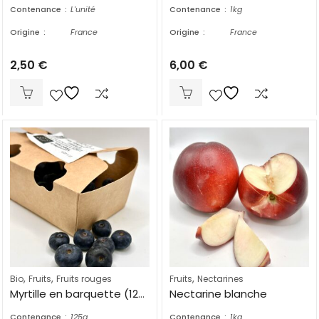
Contenance
L'unité
Contenance
1kg
Origine
France
Origine
France
2,50
€
6,00
€
,
,
,
Bio
Fruits
Fruits rouges
Fruits
Nectarines
Myrtille en barquette (125g)
Nectarine blanche
Contenance
125g
Contenance
1kg