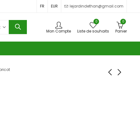
FR
EUR
lejardindethan@gmail.com
0
0
Mon Compte
Liste de souhaits
Panier
bricot