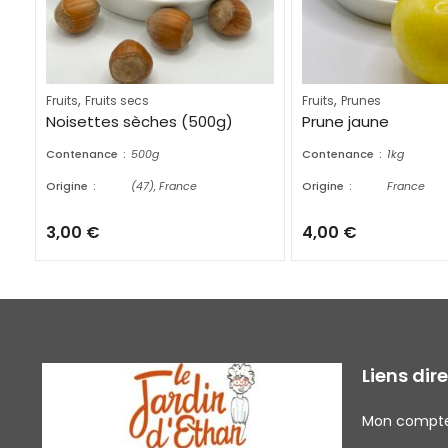
,
,
Fruits
Fruits secs
Fruits
Prunes
Noisettes sèches (500g)
Prune jaune
Contenance
500g
Contenance
1kg
Origine
(47), France
Origine
France
3,00
€
4,00
€
Liens dir
Mon compt