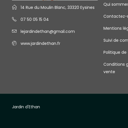
Qui somme
14 Rue du Moulin Blanc, 33320 Eysines
Contactez-
07 50 05 15 04
Mentions lé
lejardindethan@gmail.com
Suivi de c
www.jardindethan.fr
Politique de
Conditions 
vente
Jardin d'Ethan