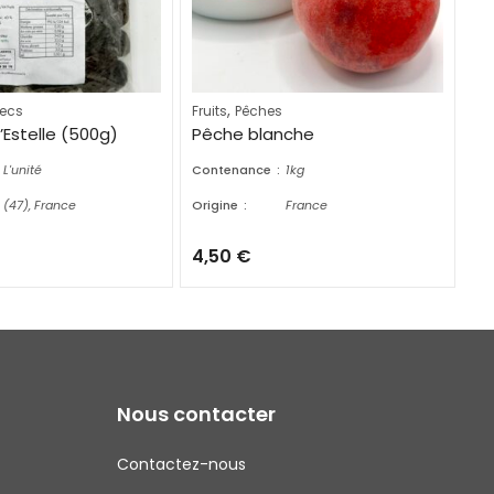
,
secs
Fruits
Pêches
Ag
’Estelle (500g)
Pêche blanche
Ci
L'unité
Contenance
1kg
Co
(47), France
Origine
France
Ori
4,50
€
2
Nous contacter
Contactez-nous