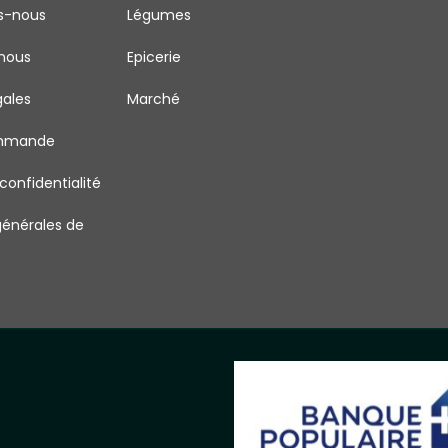
s-nous
Légumes
nous
Epicerie
gales
Marché
ommande
 confidentialité
générales de