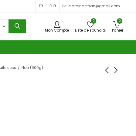
FR
EUR
lejardindethan@gmail.com
0
0
Mon Compte
Liste de souhaits
Panier
ruits secs
Noix (500g)