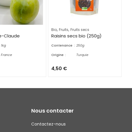
,
,
Bio
Fruits
Fruits secs
Ag
ne-Claude
Raisins secs bio (250g)
Or
1kg
Contenance
250g
Co
France
Origine
Turquie
Ori
4,50
€
3
Nous contacter
Contactez-nous