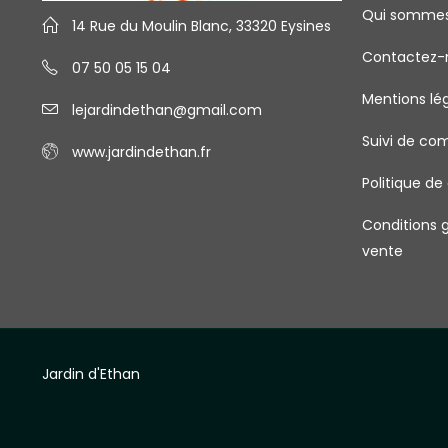
Qui somme
14 Rue du Moulin Blanc, 33320 Eysines
Contactez-
07 50 05 15 04
Mentions lé
lejardindethan@gmail.com
Suivi de c
www.jardindethan.fr
Politique de
Conditions 
vente
Jardin d'Ethan