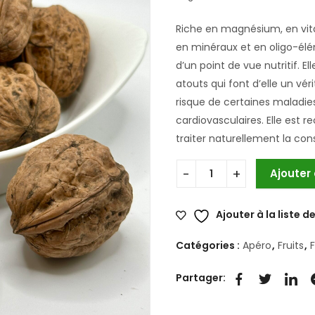
Riche en magnésium, en vitam
en minéraux et en oligo-élém
d’un point de vue nutritif.
atouts qui font d’elle un vér
risque de certaines maladie
cardiovasculaires. Elle est
traiter naturellement la cons
Ajouter
Ajouter à la liste d
Catégories :
Apéro
,
Fruits
,
F
Partager: