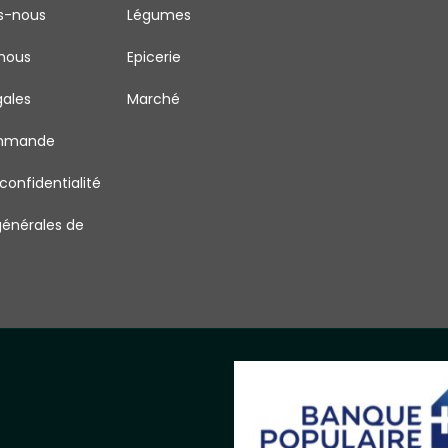
s-nous
Légumes
nous
Epicerie
gales
Marché
ommande
 confidentialité
générales de