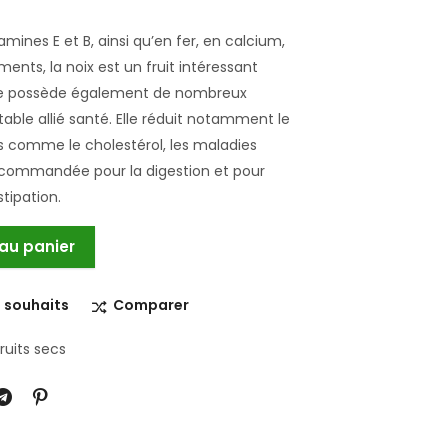
ines E et B, ainsi qu’en fer, en calcium,
ents, la noix est un fruit intéressant
 Elle possède également de nombreux
itable allié santé. Elle réduit notamment le
s comme le cholestérol, les maladies
 recommandée pour la digestion et pour
tipation.
 au panier
e souhaits
Comparer
ruits secs