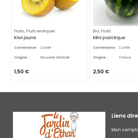
,
,
Fruits
Fruits exotiques
Bio
Fruits
Kiwi jaune
Mini pastèque
Contenance
L'unité
Contenance
L'unité
Origine
Nouvelle Zélande
Origine
France
1,50
€
2,50
€
Liens dir
Mon compt