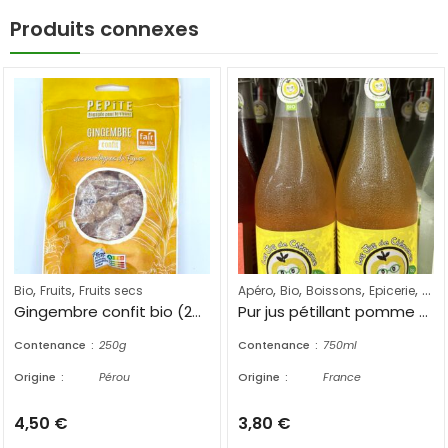
Produits connexes
,
,
,
,
,
,
Bio
Fruits
Fruits secs
Apéro
Bio
Boissons
Epicerie
Jus 
Gingembre confit bio (250g)
Pur jus pétillant pomme bio (750ml)
Contenance
250g
Contenance
750ml
Origine
Pérou
Origine
France
4,50
€
3,80
€