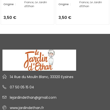
France, Le Jardin
France, Le Jardin
Origine
Origine
d'Ethan
d'Ethan
3,50
€
3,50
€
14 Rue du Moulin Blanc, 33320 Eysines
07 50 05 15 04
lejardindethan@gmail.com
www.jardindethan.fr