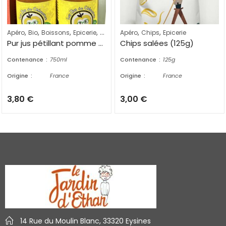
,
,
,
,
,
,
Apéro
Bio
Boissons
Epicerie
Jus de fruits
Apéro
Chips
Epicerie
Pur jus pétillant pomme bio (750ml)
Chips salées (125g)
Contenance
750ml
Contenance
125g
Origine
France
Origine
France
3,80
€
3,00
€
14 Rue du Moulin Blanc, 33320 Eysines