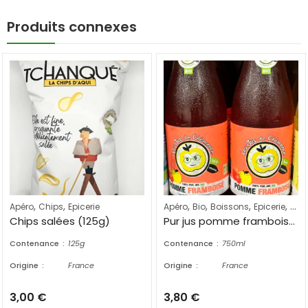
Produits connexes
,
,
,
,
,
,
Apéro
Chips
Epicerie
Apéro
Bio
Boissons
Epicerie
Jus 
Chips salées (125g)
Pur jus pomme framboise bio (750ml)
Contenance
125g
Contenance
750ml
Origine
France
Origine
France
3,00
€
3,80
€