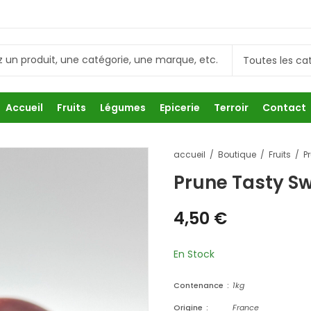
Accueil
Fruits
Légumes
Epicerie
Terroir
Contact
accueil
Boutique
Fruits
P
Prune Tasty S
4,50
€
En Stock
Contenance
1kg
Origine
France