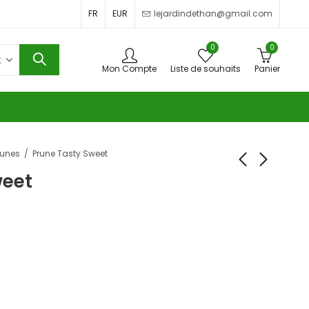
FR
EUR
lejardindethan@gmail.com
0
0
Mon Compte
Liste de souhaits
Panier
runes
Prune Tasty Sweet
weet