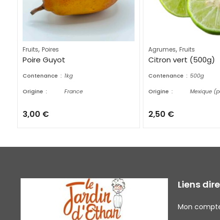
,
,
Fruits
Poires
Agrumes
Fruits
Poire Guyot
Citron vert (500g)
Contenance
1kg
Contenance
500g
Origine
France
Origine
Mexique (p
3,00
€
2,50
€
Liens dir
Mon compt