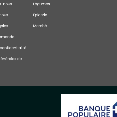
s-nous
Légumes
nous
Epicerie
gales
Marché
ommande
 confidentialité
générales de