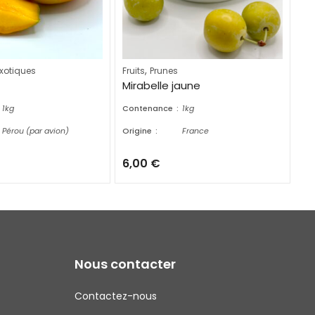
,
exotiques
Fruits
Prunes
Fru
Mirabelle jaune
Fr
1kg
Contenance
1kg
Co
Pérou (par avion)
Origine
France
Ori
6,00
€
1,
Nous contacter
Contactez-nous