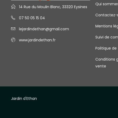
Qui somme
14 Rue du Moulin Blanc, 33320 Eysines
Contactez-
07 50 05 15 04
Mentions lé
lejardindethan@gmail.com
Suivi de c
www.jardindethan.fr
Politique de
Conditions 
vente
Jardin d'Ethan