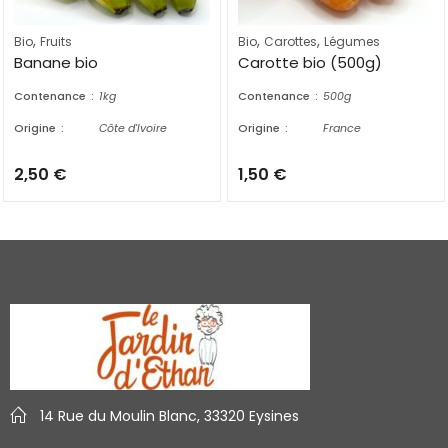
,
,
,
Bio
Fruits
Bio
Carottes
Légumes
Banane bio
Carotte bio (500g)
Contenance
1kg
Contenance
500g
Origine
Côte d'Ivoire
Origine
France
2,50
€
1,50
€
14 Rue du Moulin Blanc, 33320 Eysines